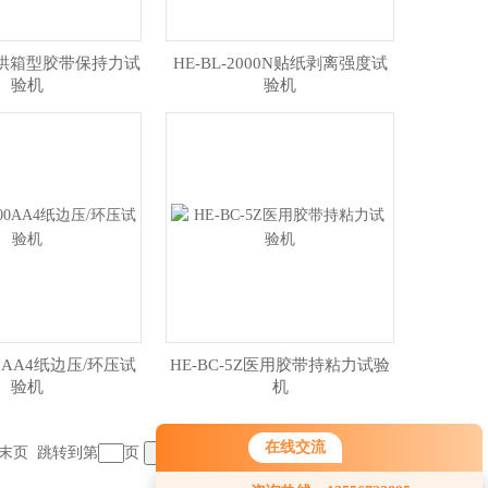
10J烘箱型胶带保持力试
HE-BL-2000N贴纸剥离强度试
验机
验机
00AA4纸边压/环压试
HE-BC-5Z医用胶带持粘力试验
验机
机
在线交流
末页
跳转到第
页