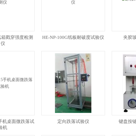
79纸箱戳穿强度检测
HE-NP-100G纸板耐破度试验仪
夹胶
仪
15手机桌面微跌落试
定向跌落试验仪
键盘按
验机