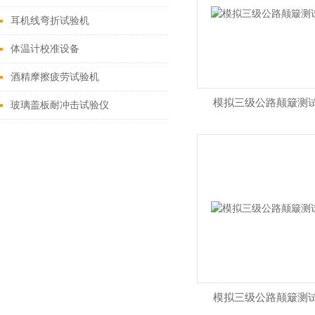
耳机线弯折试验机
体温计校准设备
酒精摩擦疲劳试验机
模拟三级公路颠簸测
玻璃盖板耐冲击试验仪
模拟三级公路颠簸测