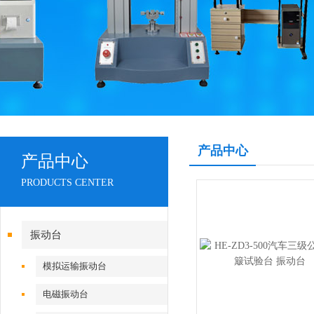
产品中心
产品中心
PRODUCTS CENTER
振动台
模拟运输振动台
电磁振动台