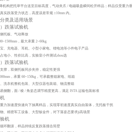
杠升降机构把托举平台送至目标高度，气动夹爪 / 电磁吸盘瞬间松开样品；样品仅受重力
真实跌落受力状态，高度误差常规 ±10mm 内。
分类及适用场景
翼）跌落试验机
侧托板、气动释放
~1500mm，最大承重 2~60kg
宝、充电器、耳机、小型小家电、锂电池等小件电子产品
占地小、性价比高，实验室小件测试shou选
翼）跌落试验机
支撑，双侧托板同步夹持，稳定性更强
2000mm，承重 60~150kg，可承载整箱家电、纸箱
、洗衣机整机包装、大型仪器包装箱、物流整箱
侧翻，面 / 棱 / 角姿态调节精度更高，满足 ISTA 运输包装标准
验机
 倍重力加速度快速向下抽离样品，实现
零初速度真实自由落体
，无托板干扰
物、精密军工设备、大型钣金件，对下落姿态要求ji高场景
试验机
循环翻滚，样品持续反复跌落撞击筒壁