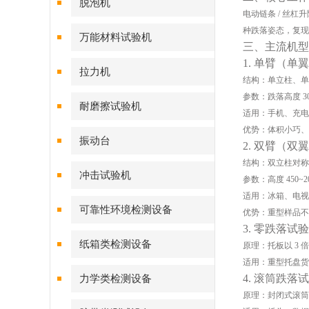
脱泡机
电动链条 / 丝
种跌落姿态，复现
万能材料试验机
三、主流机型
1. 单臂（单
拉力机
结构：单立柱、单
参数：跌落高度 300
耐磨擦试验机
适用：手机、充电
优势：体积小巧、
振动台
2. 双臂（双
结构：双立柱对称
冲击试验机
参数：高度 450~
适用：冰箱、电视
可靠性环境检测设备
优势：重型样品不易
3. 零跌落试
纸箱类检测设备
原理：托板以 3
适用：重型托盘货
4. 滚筒跌落
力学类检测设备
原理：封闭式滚筒