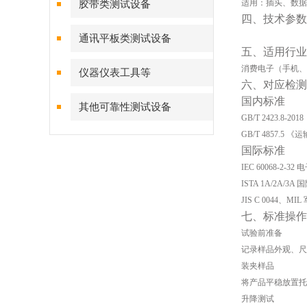
适用：插头、数据
胶带类测试设备
四、技术参数
通讯平板类测试设备
五、适用行业
消费电子（手机、
仪器仪表工具等
六、对应检测
国内标准
其他可靠性测试设备
GB/T 2423.8
GB/T 4857.
国际标准
IEC 60068-2-
ISTA 1A/2A/
JIS C 0044、M
七、标准操作
试验前准备
记录样品外观、尺
装夹样品
将产品平稳放置托板
升降测试