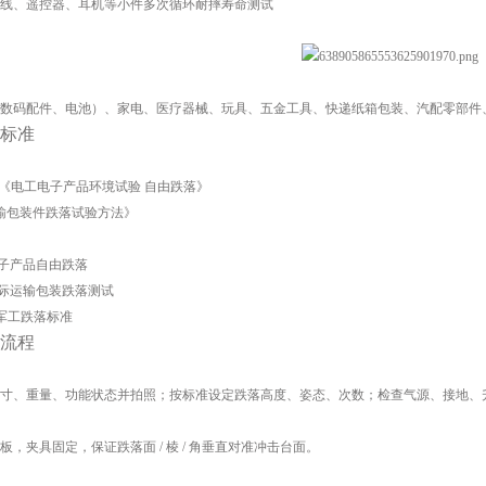
线、遥控器、耳机等小件多次循环耐摔寿命测试
数码配件、电池）、家电、医疗器械、玩具、五金工具、快递纸箱包装、汽配零部件
标准
-2018 《电工电子产品环境试验 自由跌落》
5 《运输包装件跌落试验方法》
32 电子产品自由跌落
3A 国际运输包装跌落测试
IL 军工跌落标准
流程
寸、重量、功能状态并拍照；按标准设定跌落高度、姿态、次数；检查气源、接地、
，夹具固定，保证跌落面 / 棱 / 角垂直对准冲击台面。