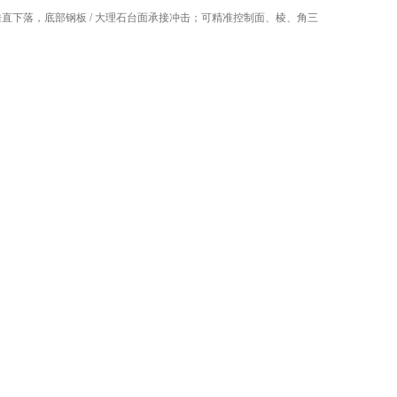
垂直下落，底部钢板 / 大理石台面承接冲击；可精准控制
面、棱、角
三