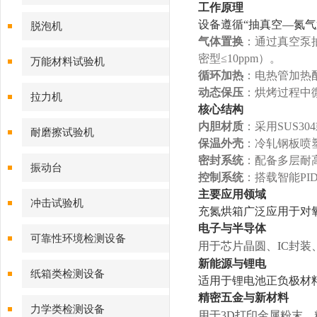
工作原理
设备遵循“抽真空—氮
脱泡机
气体置换
：通过真空泵
密型≤10ppm）。
万能材料试验机
循环加热
：电热管加热
动态保压
：烘烤过程中
拉力机
核心结构
内胆材质
：采用SUS3
耐磨擦试验机
保温外壳
：冷轧钢板喷塑
密封系统
：配备多层耐
振动台
控制系统
：搭载智能P
主要应用领域
冲击试验机
充氮烘箱广泛应用于对
电子与半导体
可靠性环境检测设备
用于芯片晶圆、IC封
新能源与锂电
纸箱类检测设备
适用于锂电池正负极材
精密五金与新材料
力学类检测设备
用于3D打印金属粉末