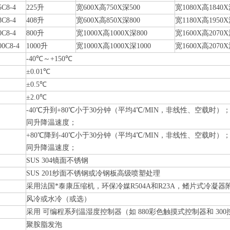
C8-4
225升
宽600X高750X深500
宽1080X高1840X
C8-4
408升
宽600X高850X深800
宽1180X高1950X
C8-4
800升
宽1000X高1000X深800
宽1600X高2070X
0C8-4
1000升
宽1000X高1000X深1000
宽1600X高2070X
-40℃～+150℃
±0.01℃
±0.5℃
±2.0℃
-40℃升到+80℃小于30分钟（平均4℃/MIN，非线性、空载时
同升降温速度；
+80℃降到-40℃小于30分钟（平均4℃/MIN，非线性、空载时
同升降温速度；
SUS 304镜面不锈钢
SUS 201纱面不锈钢或冷钢板高级喷塑处理
采用法国*泰康压缩机，环保冷媒R504A和R23A，鳍片式冷凝
风冷或水冷（或选）
采用 可编程系列温湿度控制器（如 880彩色触摸式控制器和 30
聚胺脂发泡