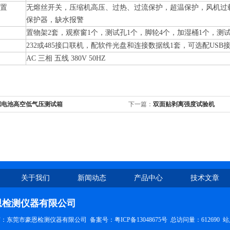
置
无熔丝开关，压缩机高压、过热、过流保护，超温保护，风机过
保护器，缺水报警
置物架2套，观察窗1个，测试孔1个，脚轮4个，加湿桶1个，测试
232或485接口联机，配软件光盘和连接数据线1套，可选配USB
AC 三相 五线 380V 50HZ
拟电池高空低气压测试箱
下一篇：
双面贴剥离强度试验机
关于我们
新闻动态
产品中心
技术文章
恩检测仪器有限公司
权所有：东莞市豪恩检测仪器有限公司
备案号：粤ICP备13048675号
总访问量：612690
站