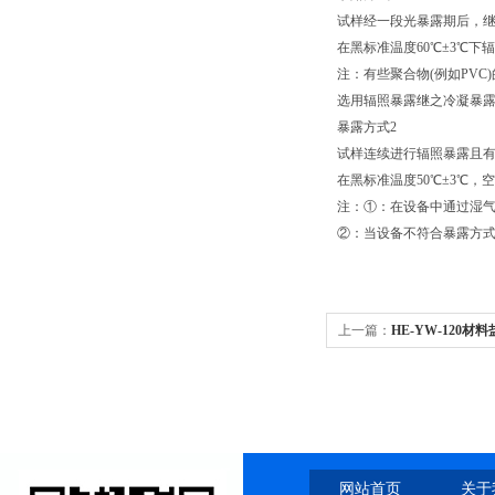
试样经一段光暴露期后，继
在黑标准温度60℃±3℃下
注：有些聚合物(例如PVC
选用辐照暴露继之冷凝暴露
暴露方式2
试样连续进行辐照暴露且
在黑标准温度50℃±3℃，
注：①：在设备中通过湿
②：当设备不符合暴露方式1
上一篇：
HE-YW-120
网站首页
关于