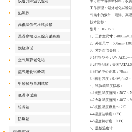
快速升降温试验箱
果可用于选择新材料，改
工作原理：紫外老化试验
热流仪
气候中的紫外、雨淋、高
技术指标：
高低温低气压试验箱
型号：HE-UV8
温湿度振动三综合试验箱
1、工作室尺寸：400mm×11
2、外形尺寸：500mm×1300
燃烧测试
3、紫外灯管参数：
3-1灯管型号：UV-A(315～4
空气氧弹老化箱
3-2灯管品牌：美国*ATALS
蒸气老化试验箱
3-3灯的中心距离：70mm
3-4辐射强度：0.4W／m
甲醛释放量测试箱
4、试验箱温度指标：
4-1光照温度范围：50℃～7
低温测试箱
4-2冷凝温度范围：40℃～6
培养箱
4-3光照温度容差:≤±2℃
4-4温度波动度≤±2℃
防爆箱
4-5温度解析度：0.1℃
5、黑板温度计