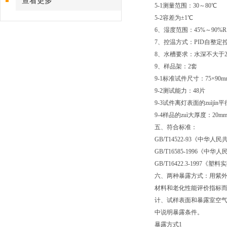
查看更多
5-1测量范围：30～80℃
5-2容差为±1℃
6、湿度范围：45%～90%R
7、控温方式：PID自整定
8、水槽要求：水深不大于
9、样品架：2套
9-1标准试件尺寸：75×9
9-2测试能力：
9-3试件离灯表面的zuìj
9-4样品的zuì大厚度：20m
五、符合标准：
GB/T14522-93《
GB/T16585-199
GB/T16422.3-19
六、两种暴露方式：用紫
材料和老化性能评价指标
计、试样表面和暴露室空气
中说明暴露条件。
暴露方式1