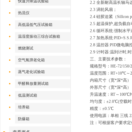
快速升降温试验箱
2.2 全新耐高温长轴马
2.3 涡轮风扇；
热流仪
2.4 硅胶迫紧（Sillcon 
2.5 超温保护,超负载
高低温低气压试验箱
2.6 循环系统:强制水
温湿度振动三综合试验箱
2.7 加热系统:PID+S.S
2.8 温控器:PID微
燃烧测试
2.9 计时器:温到计时
三、主要技术参数：
空气氧弹老化箱
规格型号：HE-72/150/270
蒸气老化试验箱
温度范围：RT+10℃～20
内箱尺寸（宽*深*高）：45*4
甲醛释放量测试箱
外形尺寸（宽*深*高）：70*54
升温速度：RT～100℃
低温测试箱
均匀度：±2.0℃(空载时
培养箱
精度：±0.5℃
使用电源：单相 三线 220
防爆箱
注：可根据客户要求定做