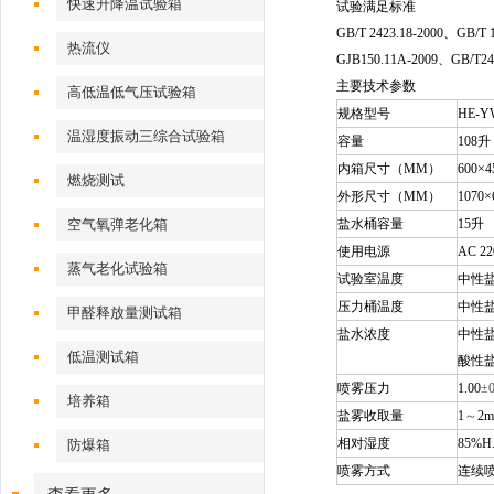
快速升降温试验箱
试验满足标准
GB/T 2423.18-2000
、GB/T 1
热流仪
GJB150.11A-2009、GB/T2
主要技术参数
高低温低气压试验箱
规格型号
HE-Y
温湿度振动三综合试验箱
容量
108
升
内箱尺寸（MM）
600
×4
燃烧测试
外形尺寸（MM）
1070
×
空气氧弹老化箱
盐水桶容量
15
升
使用电源
AC 22
蒸气老化试验箱
试验室温度
中性盐
压力桶温度
中性盐
甲醛释放量测试箱
盐水浓度
中性盐
低温测试箱
酸性盐
喷雾压力
1.00
±
培养箱
盐雾收取量
1
～
2m
相对湿度
85%H
防爆箱
喷雾方式
连续