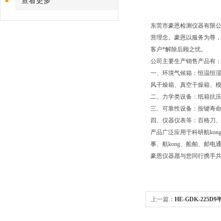
查看更多
东莞市豪恩检测仪器有限
营理念。
豪恩以服务为尊
客户*解除后顾之忧。
公司主要生产销售产品有
一、环境气候箱：恒温恒
风干燥箱、真空干燥箱、
二、力学类设备：纸箱抗
三、可靠性设备：按键寿命
四、仪器仪表等：百格刀
产品广泛应用于科研航ko
事、航kong
、船舶、邮电通
豪恩仪器愿与您同行携手
上一篇：
HE-GDK-22