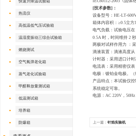
IEC60112-200
快速升降温试验箱
[技术参数]：
热流仪
设备型号：HE-LT-600
箱体内容积：≥0.5立
高低温低气压试验箱
电气负载：试验电压在 1
温湿度振动三综合试验箱
0.5A 时，时间维持
两极对试样作用力 ：采用
燃烧测试
滴液装置：滴液高度从 30mm
计时器：采用进口计时器，0
空气氧弹老化箱
电流表：采用精密仪表，
电极：镀铂金电极。（
蒸气老化试验箱
产品特点：本试验仪控
甲醛释放量测试箱
系统稳定可靠。
电源：AC 220V，50Hz
低温测试箱
培养箱
防爆箱
上一篇：
针焰实验机