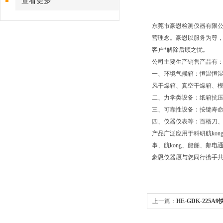
查看更多
东莞市豪恩检测仪器有限
营理念。
豪恩以服务为尊
客户*解除后顾之忧。
公司主要生产销售产品有
一、环境气候箱：恒温恒
风干燥箱、真空干燥箱、
二、力学类设备：纸箱抗
三、可靠性设备：按键寿命
四、仪器仪表等：百格刀
产品广泛应用于科研航ko
事、航kong
、船舶、邮电通
豪恩仪器愿与您同行携手
上一篇：
HE-GDK-225