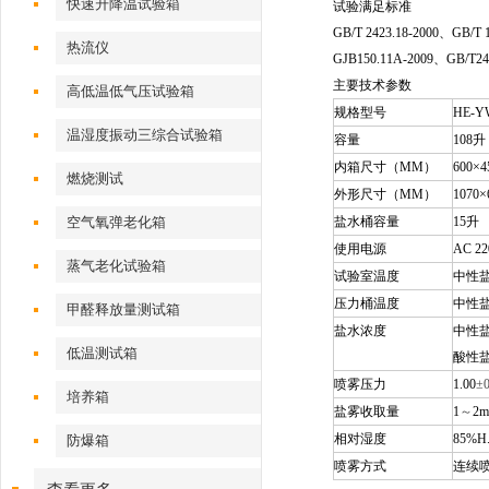
快速升降温试验箱
试验满足标准
GB/T 2423.18-2000
、GB/T 1
热流仪
GJB150.11A-2009、GB/T2
主要技术参数
高低温低气压试验箱
规格型号
HE-Y
温湿度振动三综合试验箱
容量
108
升
内箱尺寸（MM）
600
×4
燃烧测试
外形尺寸（MM）
1070
×
空气氧弹老化箱
盐水桶容量
15
升
使用电源
AC 22
蒸气老化试验箱
试验室温度
中性盐
压力桶温度
中性盐
甲醛释放量测试箱
盐水浓度
中性盐
低温测试箱
酸性盐
喷雾压力
1.00
±
培养箱
盐雾收取量
1
～
2m
相对湿度
85%H
防爆箱
喷雾方式
连续