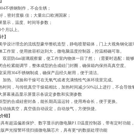
】
用304不锈钢制作，不会生锈；
果好，密封度极.佳；大量出口欧洲国家；
触摸屏显示，温度、时间等参数；
压3个月以上。
计】
美学设计理念的流线型豪华整机造型，静电喷塑箱体，门上大视角钢化玻
体工作室，使用效容积达到大，微电脑温度控制器，控温精确可靠。
、双层防dan玻璃观察窗，使工作室内物体一目了然；（需要时选配：能
闭合松紧能调节，整体成型的合成硅门封圈，确保箱内保持高真空度。
室采用304不锈钢制成，确保产品经久耐用，便于清洁。
、加热、试验和干燥可在无氧气或者充满惰性气体环境里完成。
热时间，与传统真空干燥箱相比，加热时间减少50%以上进行，不会导致
D大屏幕液晶显示屏显示各设定参数和实测参数
新型的合成硅密封条，能长期高温运转，使用寿命长，便于更换。
自动抽真空，真空值自动设定，自动放气，方便快捷。
介绍】
用具有超温偏差保护、数字显示的微电脑P.I.D温度控制器，带有定时功能
级版声光报警环境扫描微电脑芯片，具有更*的数据处理功能