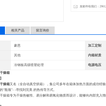
发邮件给我们：2961206
相关产品
留言询价
豪恩
加工定制
其他
内箱材质
冷钢板高级喷塑处理
电源电压
干燥箱
】
干燥箱
又名（全自动真空烘箱），集公司多年在箱体加热方面的成功经验
的“瓶颈”- -寻找到完美.的热传导方式。
干燥箱专为干燥热敏性、易分解和易氧化物质而设计，能够向内部充入惰