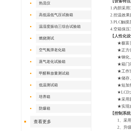
【设备特点
热流仪
1.内胆采
高低温低气压试验箱
2.控温效
3.PLC
温湿度振动三综合试验箱
4.空箱保
【人性化设
燃烧测试
★极富
空气氧弹老化箱
★正方
★钢化
蒸气老化试验箱
★箱门
★工作
甲醛释放量测试箱
★储存
低温测试箱
★短加
★LC
培养箱
★采用
★实现
防爆箱
【控制系统
1、采
查看更多
2、升