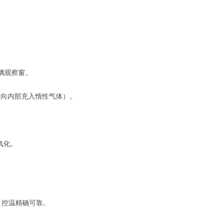
璃观察窗。
够向内部充入惰性气体）。
氧化。
，控温精确可靠。