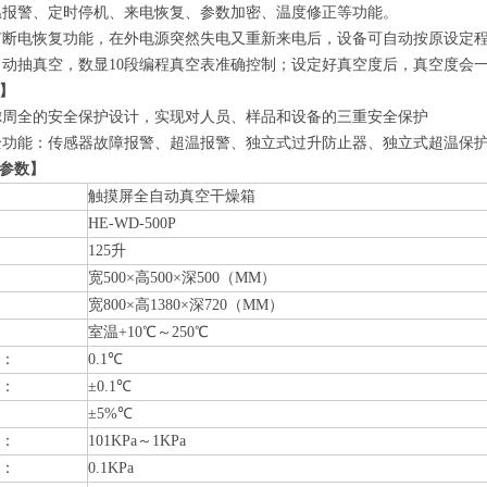
温报警、定时停机、来电恢复、参数加密、温度修正等功能。
有断电恢复功能，在外电源突然失电又重新来电后，设备可自动按原设定
自动抽真空，数显10段编程真空表准确控制；设定好真空度后，真空度会
】
虑周全的安全保护设计，实现对人员、样品和设备的三重安全保护
全功能：传感器故障报警、超温报警、独立式过升防止器、独立式超温保
参数】
触摸屏全自动真空干燥箱
HE-WD-500P
125升
宽500×高500×深500（MM）
宽800×高1380×深720（MM）
室温+10℃～250℃
：
0.1℃
：
±0.1℃
±5%℃
：
101KPa～1KPa
：
0.1KPa