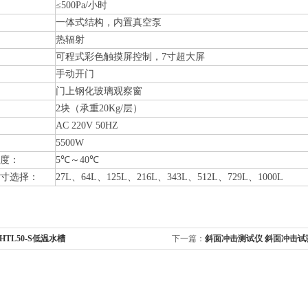
≤500Pa/小时
一体式结构，内置真空泵
热辐射
可程式彩色触摸屏控制，7寸超大屏
手动开门
门上钢化玻璃观察窗
2块（承重20Kg/层）
AC 220V 50HZ
5500W
度：
5℃～40℃
寸选择：
27L、64L、125L、216L、343L、512L、729L、1000L
-HTL50-S低温水槽
下一篇：
斜面冲击测试仪 斜面冲击试