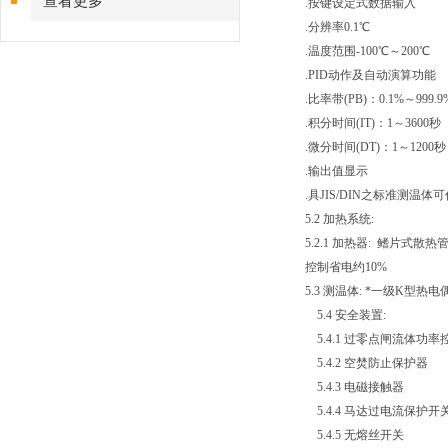
查看更多
.
按键设定式数据输入
.
分辨率0.1℃
.
温度范围-100℃～200℃
.PID
动作及自动演算功能
.
比率带(PB)：0.1%～999.9
.
积分时间(IT)：1～3600秒
.
微分时间(DT)：1～1200秒
.
输出值显示
.
具JIS/DIN之标准测
5.2
加热系统:
5.2.1
加热器: 鳍片式散热
控制省电约10%
5.3
测温体: *一级K型热电
5.4
安全装置:
5.4.1
过零点闸流体功率
5.4.2
空焚防止保护器
5.4.3
电磁接触器
5.4.4
马达过电流保护开
5.4.5
无熔丝开关