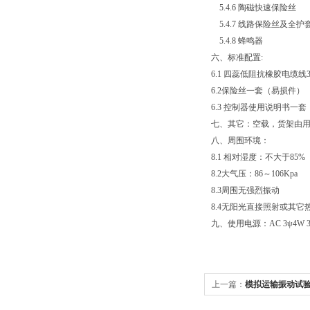
5.4.6 陶磁快速保险丝
5.4.7
线路保险丝及全护
5.4.8
蜂鸣器
六、标准配置:
6.1
四蕊低阻抗橡胶电缆线3
6.2
保险丝一套（易损件）
6.3
控制器使用说明书一套
七、其它：空载，货架由
八、周围环境：
8.1
相对湿度：不大于85%
8.2
大气压：86～106Kpa
8.3
周围无强烈振动
8.4
无阳光直接照射或其它
九、使用电源：AC 3ψ4W 38
上一篇：
模拟运输振动试