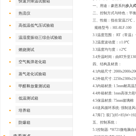
快速升降温试验箱
一、用途：豪恩系列
步入
热流仪
二、控制方式与特色：平衡调
三、性能：指在室温25℃
高低温低气压试验箱
规格型号：HE-8LF-100
3.1
温度范围： RT（常温）+
温湿度振动三综合试验箱
3.2
温度波动度：
±
1.0
℃
燃烧测试
3.3
温度均匀度：
±
2
℃
3.4
升
温时间：由RT升至130
空气氧弹老化箱
四、结构及材质：
4.1
内箱尺寸: 2000x2000x20
蒸气老化试验箱
4.2
外箱尺寸: 2250x2300x
甲醛释放量测试箱
4.3
内箱材质: 1.5mm耐
4.4
外箱材质: 1mm高张力
低温测试箱
4.5
保温材质: 75mm玻璃棉
4.6
送风循环系统: 强制送风
培养箱
4.7
库门: 双门(85+85)W×19
防爆箱
五、控制系统：
5.1
控制器: *H721微电