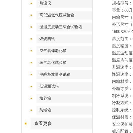
热流仪
规格型号：HE-
容量：80升、
高低温低气压试验箱
内箱尺寸（宽*高
外形尺寸（宽*高
温湿度振动三综合试验箱
1600X207
燃烧测试
温度范围：-
温度精度：±
空气氧弹老化箱
温度波动度：
温度均匀度：
蒸气老化试验箱
升温速率：
甲醛释放量测试箱
降温速率：
内箱材质：S
低温测试箱
外箱才质：
制冷系统：
培养箱
冷凝方式：
防爆箱
控制系统：
保温材质：
查看更多
安全保护装
标准配置：