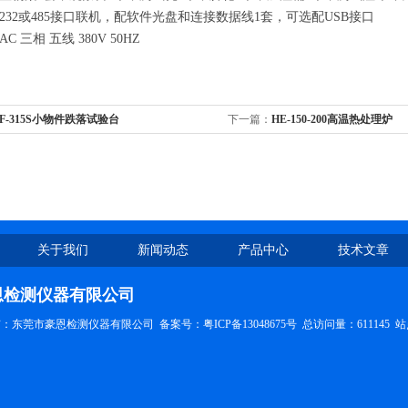
232或485接口联机，配软件光盘和连接数据线1套，可选配USB接口
 三相 五线 380V 50HZ
-F-315S小物件跌落试验台
下一篇：
HE-150-200高温热处理炉
关于我们
新闻动态
产品中心
技术文章
恩检测仪器有限公司
权所有：东莞市豪恩检测仪器有限公司
备案号：粤ICP备13048675号
总访问量：611145
站