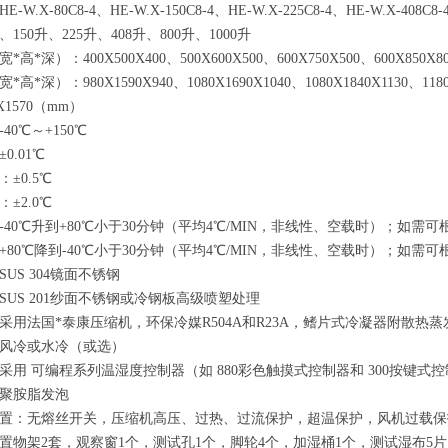
W.X-80C8-4、HE-W.X-150C8-4、HE-W.X-225C8-4、HE-W.X-408C8-4
150升、225升、408升、800升、1000升
*深）：400X500X400、500X600X500、600X750X500、600X850X800
*深）：980X1590X940、1080X1690X1040、1080X1840X1130、1180X
0X1570（mm）
40℃～+150℃
0.01℃
±0.5℃
±2.0℃
-40℃升到+80℃小于30分钟（平均4℃/MIN，非线性、空载时）；如
+80℃降到-40℃小于30分钟（平均4℃/MIN，非线性、空载时）；如
US 304镜面不锈钢
SUS 201纱面不锈钢或冷钢板高级喷塑处理
采用法国*泰康压缩机，环保冷媒R504A和R23A，鳍片式冷凝器附散热蒸
风冷或水冷（或选）
采用 可编程系列温湿度控制器（如 880彩色触摸式控制器和 300按键式
聚胺脂发泡
置：无熔丝开关，压缩机高压、过热、过流保护，超温保护，风机过载保
置物架2套，观察窗1个，测试孔1个，脚轮4个，加湿桶1个，测试湿布5片