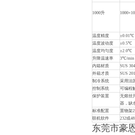
1000升
1000×1
温度精度
±0.01℃
温度波动度
±0.5℃
温度均匀度
±2.0℃
升降温速率
3℃/m
内箱材质
SUS 
外箱才质
SUS 
制冷系统
采用法国
控制系统
可编程触
保护装置
无熔丝
器，缺
标准配置
置物架
联机软件
232或
东莞市豪