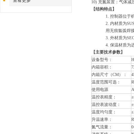
查看更多
10) 充氮装置：气体
【结构特点】
1. 控制器位
2. 内材质为
用无痕氩弧焊
3. 外材质为S
4. 保温材质
【主要技术参数】
设备型号：
H
内箱容积：
内箱尺寸（CM）：
4
温度范围可选：
使用电源
A
温控表精度：
±
温控表波动度：
±
温度均匀度：
升温速率：
氮气流量：
0