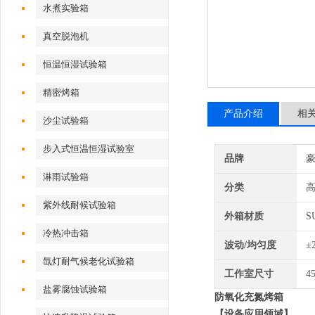
水煮实验箱
真空脱泡机
恒温恒湿试验箱
精密烤箱
产品介绍
相
沙尘试验箱
步入式恒温恒湿试验室
品牌
淋雨试验箱
分类
紫外线耐候试验箱
外箱材质
S
冷热冲击箱
波动/均匀度
±
氙灯耐气候老化试验箱
工作室尺寸
4
盐雾腐蚀试验箱
防氧化
充氮烤箱
【设备应用领域】