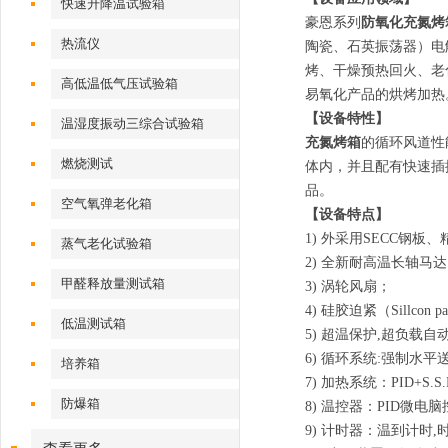
快速升降温试验箱
豪恩系列
防氧化充​氮烤
热流仪
陶瓷、石英振荡器）电
烤、干燥预热回火、老
高低温低气压试验箱
易氧化产品的烘烤加热
【设备特性】
温湿度振动三综合试验箱
充氮烤箱
的循环风道性
燃烧测试
体内，并且配有快速插
品。
空气氧弹老化箱
【设备特点】
1) 外采用SECC钢
蒸气老化试验箱
2) 全新耐高温长轴马
甲醛释放量测试箱
3) 涡轮风扇；
4) 硅胶迫紧（Sillcon p
低温测试箱
5) 超温保护,超负载
6) 循环系统:强制水平
培养箱
7) 加热系统：PID+S.S
防爆箱
8) 温控器：PID微电
9) 计时器：温到计时