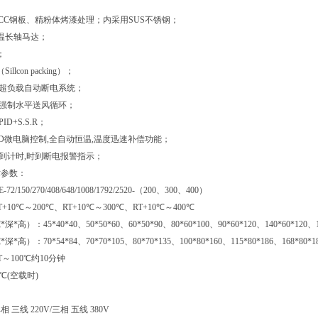
ECC钢板、精粉体烤漆处理；内采用SUS不锈钢；
温长轴马达；
；
llcon packing）；
,超负载自动断电系统；
:强制水平送风循环；
ID+S.S.R；
ID微电脑控制,全自动恒温,温度迅速补偿功能；
温到计时,时到断电报警指示；
术参数：
/150/270/408/648/1008/1792/2520-（200、300、400）
10℃～200℃、RT+10℃～300℃、RT+10℃～400℃
高）：45*40*40、50*50*60、60*50*90、80*60*100、90*60*120、140*60*120、1
高）：70*54*84、70*70*105、80*70*135、100*80*160、115*80*186、168*80*18
～100℃约10分钟
0℃(空载时)
三线 220V/三相 五线 380V