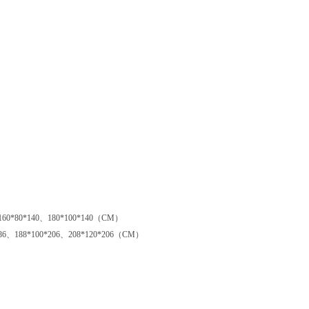
60*80*140、180*100*140（CM）
6、188*100*206、208*120*206（CM）