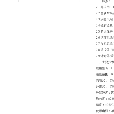
二、特点：
2.1
外采用S
2.2
全新耐高
2.3
涡轮风扇
2.4
硅胶迫紧（Si
2.5
超温保护
2.6
循环系统
2.7
加热系统:P
2.8
温控器:P
2.9
计时器:
三、主要技
规格型号：HE-72
温度范围：RT+
内箱尺寸（宽*深*
外形尺寸（宽*深*
升温速度：RT
均匀度：±2.
精度：±0.5℃
使用电源：单相 