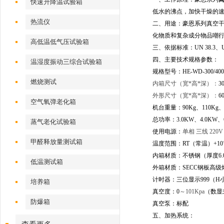
快速升降温试验箱
低水的沸点，加快干燥的
热流仪
二、用途：豪恩系列真空
化物质和复杂成分物品嘲
高低温低气压试验箱
三、依据标准：UN 38.3、U
四、主要技术规格参数：
温湿度振动三综合试验箱
规格型号：HE-WD-300/400/50
燃烧测试
内箱尺寸（宽*高*深）：
3
外形尺寸（宽*高*深）：
6
空气氧弹老化箱
机台重量：90Kg、110Kg、1
总功率：3.0KW、4.0KW、6
蒸气老化试验箱
使用电源：
单相 三线 220V
甲醛释放量测试箱
温度范围：RT（常温）+10
内箱材质：不锈钢（厚度6.
低温测试箱
外箱材质：SECC钢板高级
计时器：三位显示999（H
培养箱
真空度：0
～101Kpa
（数显
防爆箱
真空泵：标配
五、加热系统：