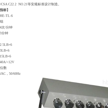
7/CSA C22.2 NO.21等安规标准设计制造。
指标】
E-TL-6
6组
4次/分钟
3分钟
5LB×6
LB×6
5LB×6
A/<12V
6位数
AC，50/60Hz