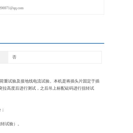
971@qq.com
否
荷重试验及接地线电流试验。本机是将插头片固定于插
及突拉高度后进行测试，之后吊上标配砝码进行扭转试
验；
扭转试验）。