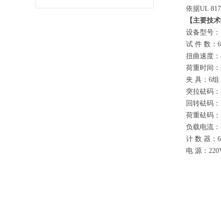
依据UL 81
【主要技术
设备型号：H
试 件 数：
扭曲速度：
荷重时间：
夹 具：6组
突拉砝码：2.
回转砝码：3
荷重砝码：1
负载电流：40
计 数 器：
电 源：220V