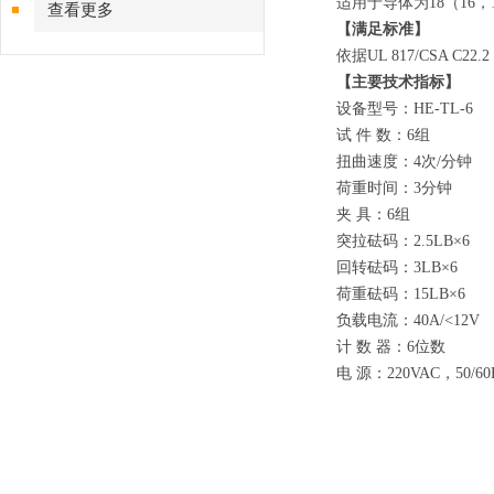
适用于导体为18（16
查看更多
【满足标准】
依据UL 817/CSA C
【主要技术指标】
设备型号：HE-TL-6
试 件 数：6组
扭曲速度：4次/分钟
荷重时间：3分钟
夹 具：6组
突拉砝码：2.5LB×6
回转砝码：3LB×6
荷重砝码：15LB×6
负载电流：40A/<12V
计 数 器：6位数
电 源：220VAC，50/60