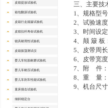
皮箱提放试验机
三、主要技
1
、规格型号：H
箱包翻滚试验机
2
、试验速度：
皮箱行走颠簸试验机
3
、时间设定：
皮箱拉杆寿命试验机
4
、颠 簸 板
锁具耐用性试验机
5
、皮带周长：
皮箱振荡测试仪
6
、皮带宽度：
婴儿车轮胎耐磨试验机
7
、附 件
婴儿车耐压试验机
8
、重 量：3
婴儿车刹车性能试验机
9
、机台尺寸：2
童床撞击试验机
倾斜稳定台