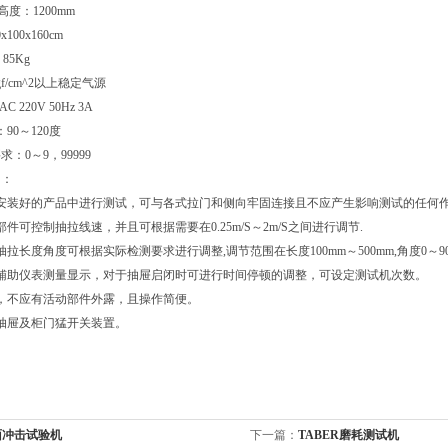
高度：1200mm
100x160cm
85Kg
f/cm^2以上稳定气源
 220V 50Hz 3A
90～120度
：0～9，99999
明：
安装好的产品中进行测试，可与各式拉门和侧向牢固连接且不应产生影响测试的任何
件可控制抽拉线速，并且可根据需要在0.25m/S～2m/S之间进行调节.
拉长度角度可根据实际检测要求进行调整,调节范围在长度100mm～500mm,角度0～90
辅助仪表测量显示，对于抽屉启闭时可进行时间停顿的调整，可设定测试机次数。
，不应有活动部件外露，且操作简便。
抽屉及柜门猛开关装置。
面冲击试验机
下一篇：
TABER磨耗测试机