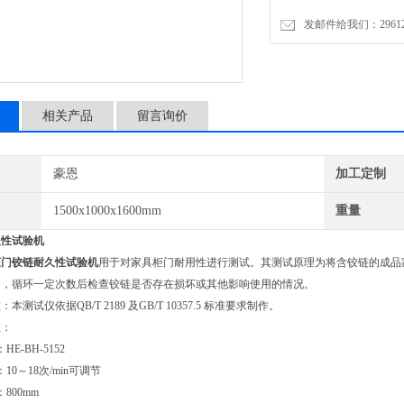
发邮件给我们：2961206
相关产品
留言询价
豪恩
加工定制
1500x1000x1600mm
重量
久性试验机
柜门铰链耐久性试验机
用于对家具柜门耐用性进行测试。其测试原理为将含铰链的成品
闭，循环一定次数后检查铰链是否存在损坏或其他影响使用的情况。
测试仪依据QB/T 2189 及GB/T 10357.5 标准要求制作。
数：
E-BH-5152
10～18次/min可调节
800mm