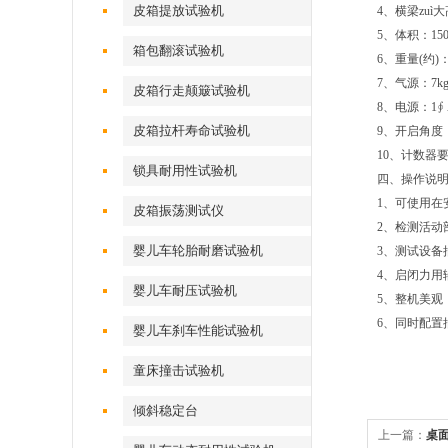
皮箱提放试验机
4
、横梁zuì大
5
、体积：150x
箱包翻滚试验机
6
、重量(约)：
7
、气源：7kg
皮箱行走颠簸试验机
8
、电源：1∮ AC
皮箱拉杆寿命试验机
9
、开启角度：
10
、计数器要求
锁具耐用性试验机
四、操作说
1
、可使用在
皮箱振荡测试仪
2
、检测活动部
婴儿车轮胎耐磨试验机
3
、测试设备抽
4
、启闭力用
婴儿车耐压试验机
5
、整机美观
6
、同时配置
婴儿车刹车性能试验机
童床撞击试验机
倾斜稳定台
上一篇：
桌