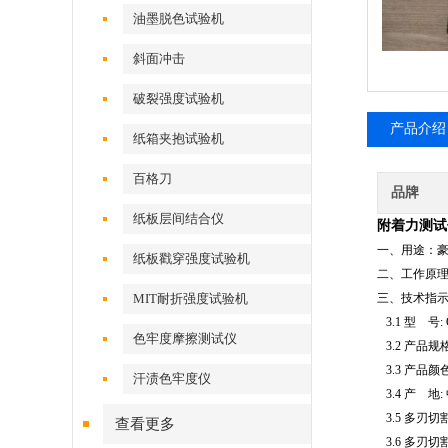
油墨脱色试验机
斜面冲击
破裂强度试验机
产品介绍
纸箱夹抱试验机
百格刀
品牌
纸板层间结合仪
附着力测试
一、用途：
纸板戳穿强度试验机
二、工作原
MIT耐折强度试验机
三、技术指
3.1
型 号: 
色牢度摩擦测试仪
3.2
产品规格:
3.3
产品颜色
汗渍色牢度仪
3.4
产 地:
3.5
多刃切割
查看更多
3.6
多刃切