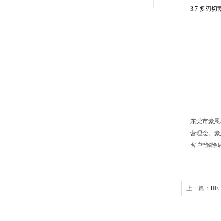
3.7
多刃切
东莞市豪恩
营理念。
豪
客户*解除
上一篇：
HE