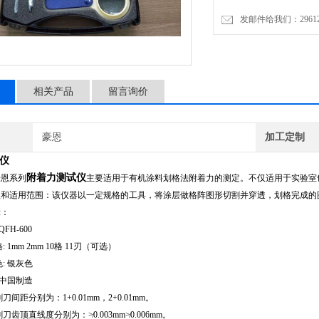
发邮件给我们：2961206
相关产品
留言询价
豪恩
加工定制
仪
附着力测试仪
豪恩系列
主要适用于有机涂料划格法附着力的测定。不仅适用于实验室
理和适用范围：该仪器以一定规格的工具，将涂层做格阵图形切割并穿透，划格完成的
示：
QFH-600
 1mm 2mm 10格 11刃（可选）
: 银灰色
 中国制造
刀间距分别为：1+0.01mm，2+0.01mm。
割刀齿顶直线度分别为：
≯
0.003mm
≯
0.006mm
。