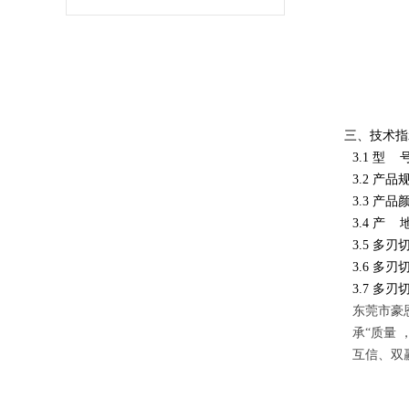
三、技术指
3.1
型 号:
3.2
产品规格
3.3
产品颜
3.4
产 地
3.5
多刃切
3.6
多刃
3.7
多刃
东莞市豪
承“质量
互信、双