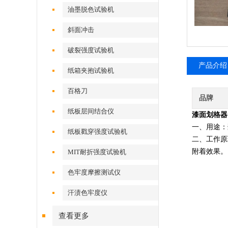
油墨脱色试验机
斜面冲击
破裂强度试验机
产品介绍
纸箱夹抱试验机
百格刀
品牌
纸板层间结合仪
漆面划格器
一、用途：
纸板戳穿强度试验机
二、工作原
附着效果。
MIT耐折强度试验机
色牢度摩擦测试仪
汗渍色牢度仪
查看更多