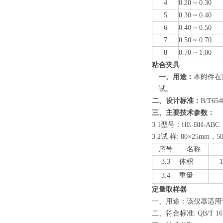
4
0.20 ~ 0.30
5
0.30 ~ 0.40
6
0.40 ~ 0.50
7
0.50 ~ 0.70
8
0.70 ~ 1.00
粘合夹具
一、用途：
本附件在
试。
二、设计标准：
B/T65
三、主要技术参数：
3.1型号：HE-BH-ABC
3.2试 样: 80×25mm，5
序号
名称
3.3
体积
3.4
重量
定量取样器
一、用途：该仪器适用
二、符合标准: QB/T 167