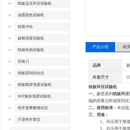
纸板边压环压试验机
油墨脱色试验机
斜面冲击
破裂强度试验机
产品介绍
相
纸箱夹抱试验机
百格刀
品牌
纸板层间结合仪
外形尺寸
5
纸板戳穿强度试验机
纸板环压试验机
一、
豪恩系列
纸板环压
MIT耐折强度试验机
端的荷重元即感受到压
色牢度摩擦测试仪
二、使用标准：
本仪器之设
三、用途：
汗渍色牢度仪
1、环压用于厚度
2、边压用于厚度