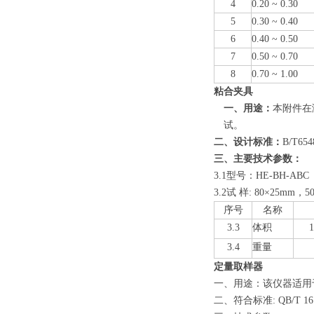
4
0.20 ~ 0.30
5
0.30 ~ 0.40
6
0.40 ~ 0.50
7
0.50 ~ 0.70
8
0.70 ~ 1.00
粘合夹具
一、用途：
本附件在
试。
二、设计标准：
B/T65
三、主要技术参数：
3.1型号：HE-BH-ABC
3.2试 样: 80×25mm，5
序号
名称
3.3
体积
3.4
重量
定量取样器
一、用途：该仪器适用
二、符合标准: QB/T 167