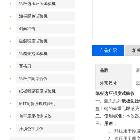
纸板边压环压试验机
油墨脱色试验机
斜面冲击
破裂强度试验机
产品介绍
相
纸箱夹抱试验机
百格刀
品牌
纸板层间结合仪
外形尺寸
5
纸板戳穿强度试验机
纸板边压强度试验仪
一、
豪恩系列
纸板边压
MIT耐折强度试验机
盘上端的荷重元即感受
色牢度摩擦测试仪
二、使用标准：
本仪器之设
三、用途：
汗渍色牢度仪
1、环压用于厚度
2、边压用于厚度