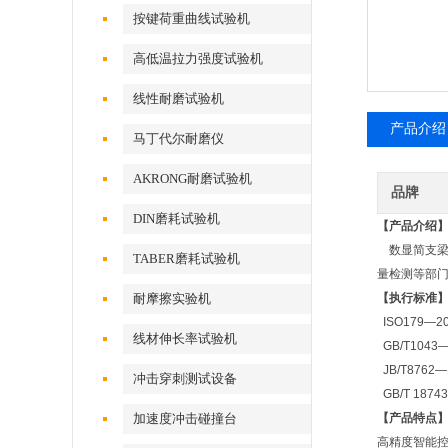
按键荷重曲线试验机
高低温拉力强度试验机
线性耐磨试验机
产品介绍
马丁代尔耐磨仪
AKRONG耐磨试验机
品牌
DIN磨耗试验机
【产品介绍
数显简支
TABER磨耗试验机
量检测等部
耐摩擦实验机
【执行标准
ISO179
—2
线材伸长率试验机
GB/T1043
JB/T8762
—
冲击穿刺测试设备
GB/T 18743
加速度冲击碰撞台
【产品特点
高精度智能