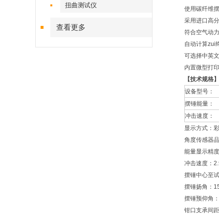
扭曲测试仪
使用碳纤维摆
采用进口高
查看更多
符合空气动力
自动计算zu
可选择中英文操作
内置微型打
【技术规格
设备型号：
摆锤能量：
冲击速度：
显示方式：
角度传感器品
能量显示精度：
冲击速度：2.9
摆锤中心至试
摆锤扬角：15
摆锤预仰角：1
钳口支承间距：