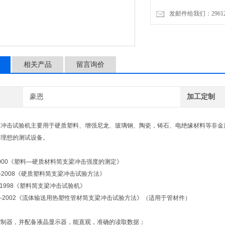
发邮件给我们：2961206
相关产品
留言询价
豪恩
加工定制
】
梁冲击试验机主要用于硬质塑料、增强尼龙、玻璃钢、陶瓷，铸石、电绝缘材料等非金
门理想的测试设备。
】
000《塑料—硬质材料简支梁冲击强度的测定》
—2008《硬质塑料简支梁冲击试验方法》
1998《塑料简支梁冲击试验机》
-2002
《流体输送用热塑性管材简支梁冲击试验方法》（适用于管材件）
】
控制器，并配备液晶显示器，能直观，准确的读取数据；