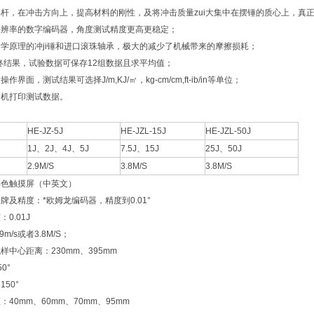
杆，在冲击方向上，提高材料的刚性，及将冲击质量zui大集中在摆锤的质心上，真
分辨率的数字编码器，角度测试精度更高更稳定；
学原理的冲ji锤和进口滚珠轴承，极大的减少了机械带来的摩擦损耗；
i终结果，试验数据可保存12组数据且求平均值；
界面，测试结果可选择J/m,KJ/㎡，kg-cm/cm,ft-ib/in等单位；
印机打印测试数据。
】
HE-JZ-5J
HE-JZL-15J
HE-JZL-50J
1J
、2J、4J、5J
7.5J
、15J
25J
、50J
2.9M/S
3.8M/S
3.8M/S
彩色触摸屏（中英文）
牌及精度：*欧姆龙编码器，精度到0.01°
0.01J
m/s或者3.8M/S；
样中心距离：230mm、395mm
0°
50°
40mm、60mm、70mm、95mm