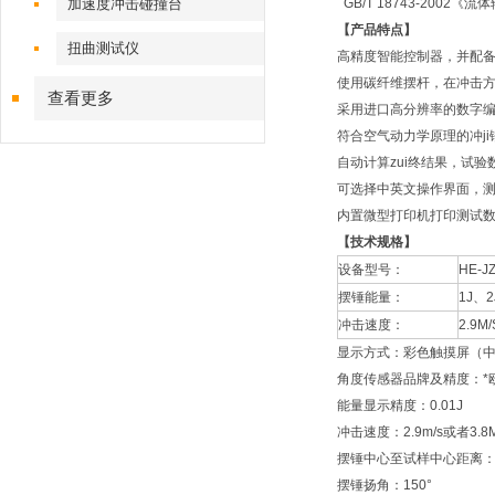
加速度冲击碰撞台
GB/T 18743-2002
《流体
【产品特点】
扭曲测试仪
高精度智能控制器，并配
使用碳纤维摆杆，在冲击方
查看更多
采用进口高分辨率的数字
符合空气动力学原理的冲j
自动计算zui终结果，试验
可选择中英文操作界面，测试结果可
内置微型打印机打印测试
【技术规格】
设备型号：
HE-JZ
摆锤能量：
1J
、2
冲击速度：
2.9M/
显示方式：彩色触摸屏（
角度传感器品牌及精度：*欧
能量显示精度：0.01J
冲击速度：2.9m/s或者3.8
摆锤中心至试样中心距离：2
摆锤扬角：150°