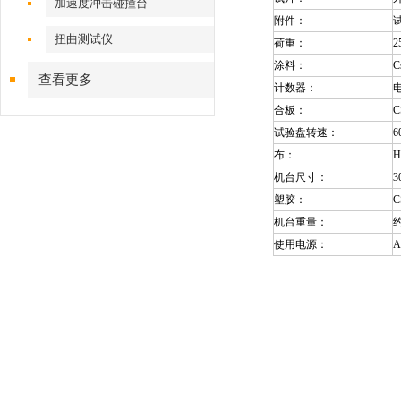
加速度冲击碰撞台
附件：
扭曲测试仪
荷重：
2
涂料：
C
查看更多
计数器：
合板：
C
试验盘转速：
6
布：
H
机台尺寸：
3
塑胶：
C
机台重量：
约
使用电源：
A