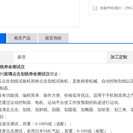
发邮件给我们：2961206
相关产品
留言询价
豪恩
加工定制
线寿命测试仪
列
玻璃点击划线寿命测试仪
用途：
压点击划线试验机简称点击划线试验机，是集精密机械、自动控制划线以
制器。
具有功能强、编程简单、操作方便、价格低等优点。适用于手机制造商之
是通过运动控制器、电机、运动平台使工作按预期的轨迹进行运动。
能满足点击、划线、划斜线、划圆、划圆弧、划椭圆、划矩形、划三角、
目：
面滚压测试，荷重：0-100N或（选配）；
摸屏点击测试，采用日本SMC气缸，荷重：0-10N或（标配）
；