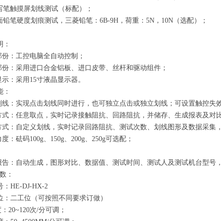
写笔触摸屏划线测试（标配）；
面铅笔硬度划痕测试，三菱铅笔：6B-9H，荷重：5N，10N（选配）；
1 配置说明：
控制部份：工控电脑全自动控制；
 机械部份：采用进口合金铝板、进口皮带、丝杆和驱动组件；
终端显示：采用15寸液晶显示器。
功能：
 点击划线：实现点击划线同时进行，也可独立点击或独立划线；可设置触控失
 点击方式：任意取点，实时记录接触阻抗、回路阻抗，并储存、生成报表及对
 划线方式：自定义划线，实时记录回路阻抗、测试次数、划线图形及数据采
验力度：砝码100g、150g、200g、250g可选配；
 测试报告：自动生成，图形对比、数据值、测试时间、测试人及测试机台型号
数：
：HE-DJ-HX-2
试工位：二工位（可按照不同要求订做）
度：20~120次/分可调；