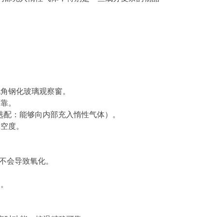
视角钢化玻璃观察窗。
可靠。
时选配：能够向内部充入惰性气体）。
真空度。
。
，不会导致氧化。
换。