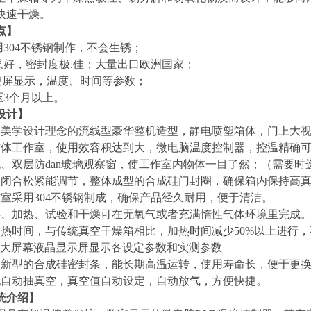
快速干燥。
点】
用
304
不锈钢制作，不会生锈；
果好，密封度极.佳；大量出口欧洲国家；
摸屏显示，温度、时间等参数；
压
3
个月以上。
设计】
富美学设计理念的流线型豪华整机造型，静电喷塑箱体，门上大
方体工作室，使用效容积达到大，微电脑温度控制器，控温精确
、双层防dan玻璃观察窗，使工作室内物体一目了然；（需要
门闭合松紧能调节，整体成型的合成硅门封圈，确保箱内保持高
室采用304不锈钢制成，确保产品经久耐用，便于清洁。
存、加热、试验和干燥可在无氧气或者充满惰性气体环境里完成
热时间，与传统真空干燥箱相比，加热时间减少50%以上进行
D大屏幕液晶显示屏显示各设定参数和实测参数
用新型的合成硅密封条，能长期高温运转，使用寿命长，便于更
现自动抽真空，真空值自动设定，自动放气，方便快捷。
统介绍】