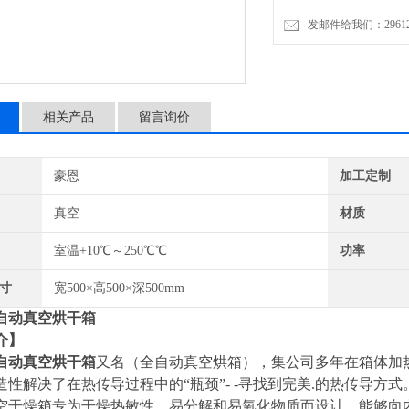
发邮件给我们：2961206
相关产品
留言询价
豪恩
加工定制
真空
材质
室温+10℃～250℃℃
功率
寸
宽500×高500×深500mm
自动真空烘干箱
介】
自动真空烘干箱
又名（全自动真空烘箱），集公司多年在箱体加
造性解决了在热传导过程中的
“瓶颈”- -寻找到完美.的热传导方式
空干燥箱专为干燥热敏性、易分解和易氧化物质而设计，能够向