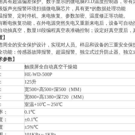
用具有超温偏差保护、数字显示的微电脑P.I.D温度控制器，带
级版声光报警环境扫描微电脑芯片，具有更*的数据处理功能
温报警、定时停机、来电恢复、参数加密、温度修正等功能。
有断电恢复功能，在外电源突然失电又重新来电后，设备可自动
自动抽真空，数显10段编程真空表准确控制；设定好真空度后，
置】
虑周全的安全保护设计，实现对人员、样品和设备的三重安全保
全功能：传感器故障报警、超温报警、独立式过升防止器、独立
术参数】
：
触摸屏全自动真空干燥箱
：
HE-WD-500P
：
125
升
：
宽500×高500×深500（MM）
：
宽800×高1380×深720（MM）
：
室温+10℃～250℃
率：
0.1
℃
度：
±0.1℃
度
±5%℃
围：
101KPa
～1KPa