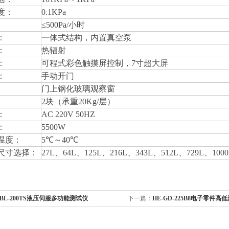
度：
0.1KPa
≤500Pa/小时
：
一体式结构，内置真空泵
：
热辐射
：
可程式彩色触摸屏控制，7寸超大屏
：
手动开门
门上钢化玻璃观察窗
2
块（承重20Kg/层）
：
AC 220V 50HZ
：
5500W
温度：
5
℃～40℃
尺寸选择：
27L
、64L、125L、216L、343L、512L、729L、1000
-BL-200TS液压伺服多功能测试仪
下一篇：
HE-GD-225B8电子零件高