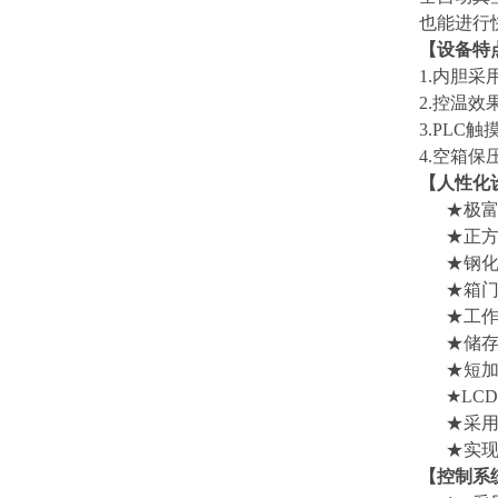
也能进行
【设备特
1.
内胆采
2.
控温效
3.PLC
触
4.
空箱保
【人性化
★极
★正
★钢化
★箱
★工作
★储
★短加
★LC
★采
★实
【控制系