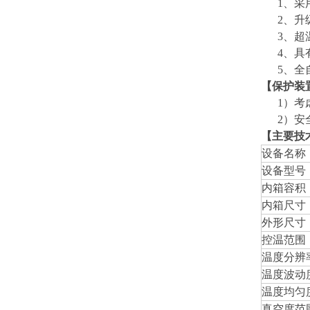
1
、采
2
、升
3
、超
4
、具
5
、全
【保护装
1
）考
2
）安
【主要技
设备名称
设备型号
内箱容积
内箱尺寸
外形尺寸
控温范围
温度分辨
温度波动
温度均匀
真空度范