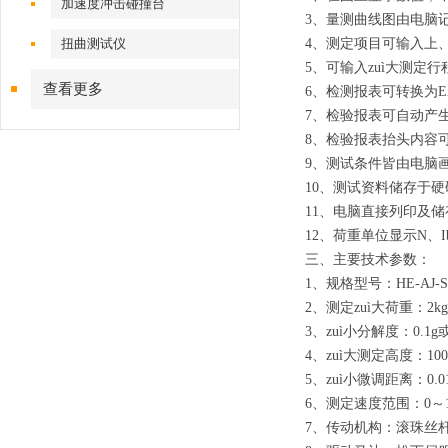
加速度冲击碰撞台
3、量测曲线图由电脑
扭曲测试仪
4、测定项目可输入上
5、可输入zuì大测定
查看更多
6、检测报表可转换为E
7、检验报表可自动产
8、检验报表抬头内容
9、测试条件皆由电脑
10、测试资料储存于
11、电脑直接列印及
12、荷重单位显示N、I
三、主要技术参数：
1、规格型号：HE-AJ-S
2、测定zuì大荷重：2kg
3、zuì小分解度：0.1g或
4、zuì大测定高度：10
5、zuì小微调距离：0.01
6、测定速度范围：0～10
7、传动机构：滚珠丝