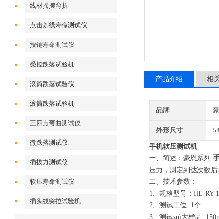
线材摇摆弯折
点击划线寿命测试仪
按键寿命测试仪
受控跌落试验机
产品介绍
相
滚筒跌落试验仪
滚筒跌落试验机
品牌
三四点弯曲测试仪
外形尺寸
5
微跌落测试仪
手机软压测试机
一、简述：豪恩系列
手
插拔力测试仪
压力，测定到达次数后
软压寿命测试仪
二、技术参数：
1、规格型号：HE-RY-1
插头线突拉试验机
2、测试工位 1个
3、测试zuì大样品 150