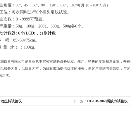
曲角度：
30°、45°、60°、90°、120°、150°、180°可调（0～180°可调）
工位：每次同时进行
6
个插头引线试验。
曲次数：
0
～
9999
可预置。
码重量：
50g
、
100g
、
200g
、
300g
、
500g
各
6
个。
动计数器
:
6个(LCD)，分别计数
体
积：
85
×
60
×
75cm
。
重
量（约）：
100kg
。
检测仪器有限公司是专业从事实验室试验设备研发、生产、销售的专业制造企业，并在
恩以服务为尊，以质量为本，为目标市场提供优质的服务，使客户得到增值效益，与客
顾之忧。
自动扭转试验仪
下一篇：
HE-CB-3068插拔力试验仪