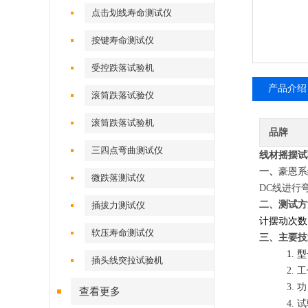
点击划线寿命测试仪
按键寿命测试仪
受控跌落试验机
产品介绍
滚筒跌落试验仪
滚筒跌落试验机
品牌
三四点弯曲测试仪
线材摇摆试
一、
豪恩系
微跌落测试仪
DC
线进行
二、测试方
插拔力测试仪
计摆动次数
软压寿命测试仪
三、主要技
1.
型
插头线突拉试验机
2.
工
3.
功
查看更多
4.
试