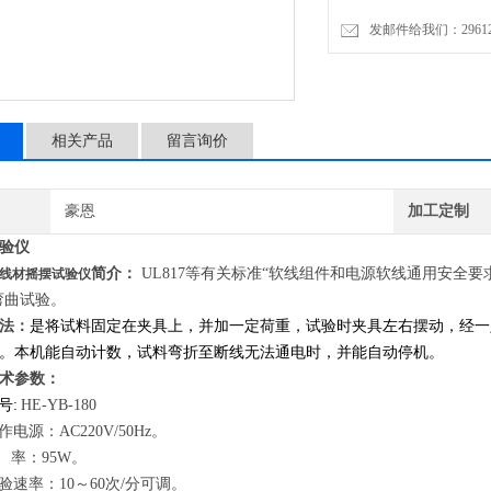
发邮件给我们：2961206
相关产品
留言询价
豪恩
加工定制
验仪
简介：
UL817
等有关标准“软线组件和电源软线通用安全要
线材摇摆试验仪
弯曲试验。
法：
是将试料固定在夹具上，并加一定荷重，试验时夹具左右摆动，经一
。本机能自动计数，试料弯折至断线无法通电时，并能自动停机。
术参数：
号
:
HE-YB-180
作电源：
AC220V/50Hz
。
率：
95W
。
验速率：
10
～
60
次
/
分可调。