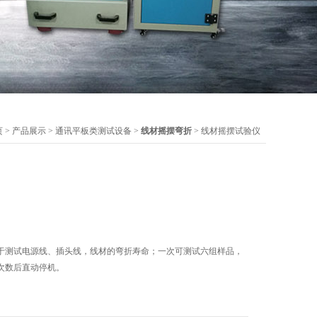
页
>
产品展示
>
通讯平板类测试设备
>
线材摇摆弯折
> 线材摇摆试验仪
于测试电源线、插头线，线材的弯折寿命；一次可测试六组样品，
次数后直动停机。