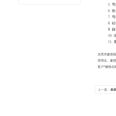
5.
弯
6.
验
7.
弯
8.
砝
9.
自
10.
11.
东莞市豪恩
营理念。
豪
客户*解除后
上一篇：
全