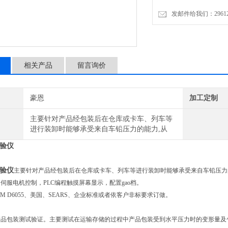
发邮件给我们：2961206
相关产品
留言询价
豪恩
加工定制
主要针对产品经包装后在仓库或卡车、列车等
进行装卸时能够承受来自车铅压力的能力,从
验仪
验仪
主要针对产品经包装后在仓库或卡车、列车等进行装卸时能够承受来自车铅压力
伺服电机控制，PLC编程触摸屏幕显示，配置gao档。
TM D6055、美国、SEARS、企业标准或者依客户非标要求订做。
】
产品包装测试验证。主要测试在运输存储的过程中产品包装受到水平压力时的变形量及