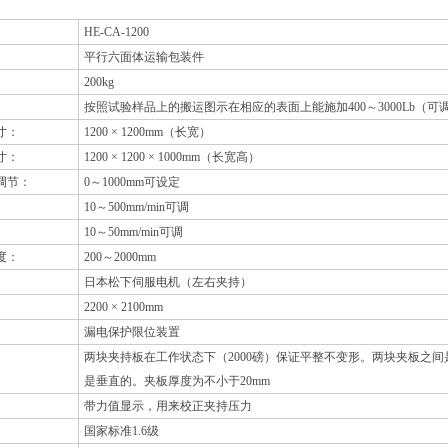
】
HE-CA-1200
平行六面体运输包装件
200kg
按照试验样品上的搬运图示在相应的表面上能施加400～3000Lb（可
寸：
1200
× 1200mm（长宽）
寸：
1200
× 1200 × 1000mm（长宽高）
调节：
0
～1000mm可设定
10
～500mm/min可调
10
～50mm/min可调
度：
200
～2000mm
日本松下伺服电机（左右夹持）
2200
× 2100mm
漏电保护限位装置
两块夹持板在工作状态下（2000磅）保证平整不变形。两块夹板之
是垂直的。夹板厚度为不小于20mm
带力值显示，用来校正夹持压力
国家标准1.6级