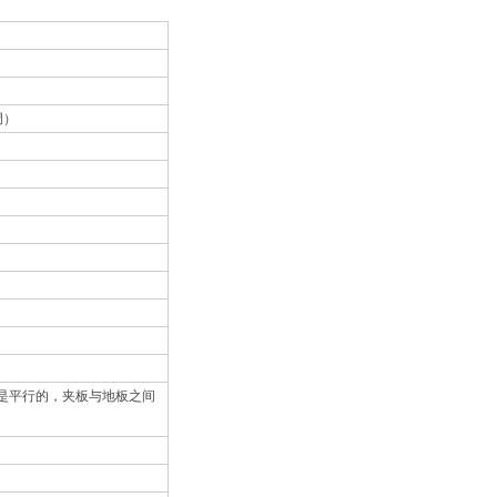
调）
间是平行的，夹板与地板之间