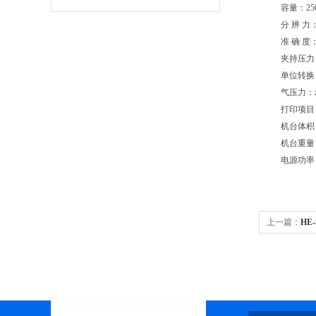
容量：25
分 辨 力：
准 确 度：
夹持压力：
单位转换：
气压力：z
打印项目
机台体积：
机台重量
电源功率：A
上一篇：
HE