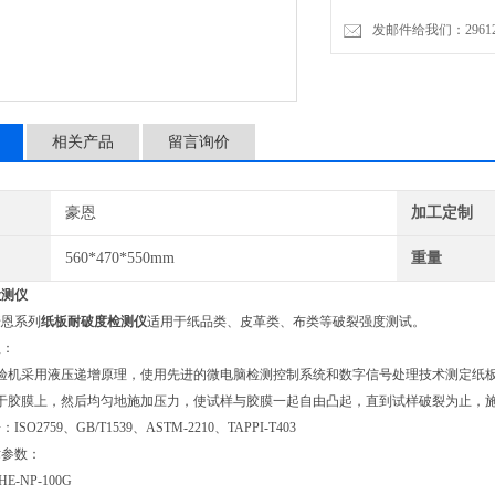
发邮件给我们：2961206
相关产品
留言询价
豪恩
加工定制
560*470*550mm
重量
检测仪
豪恩系列
纸板耐破度检测仪
适用于纸品类、皮革类、布类等破裂强度测试。
理：
验机采用液压递增原理，使用先进的微电脑检测控制系统和数字信号处理技术测定纸板
于胶膜上，然后均匀地施加压力，使试样与胶膜一起自由凸起，直到试样破裂为止，施加
O2759、GB/T1539、ASTM-2210、TAPPI-T403
术参数：
-NP-100G