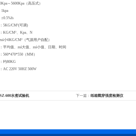
0Kpa～5600Kpa（高压式）
1kpa
±0.5%fs
5KG/CM²(可调)
KG/CM²、Kpa、N
uì小6KG/CM²（气源用户自配）
：平均值、zuì大值、zuì小值、日期、时间
560*470*550（MM）
：约80KG
C 220V 50HZ 500W
-SZ-600水煮试验机
下一篇：
纸箱戳穿强度检测仪