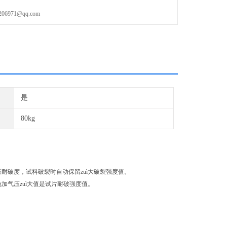
971@qq.com
是
80kg
耐破度，试料破裂时自动保留zuì大破裂强度值。
气压zuì大值是试片耐破强度值。