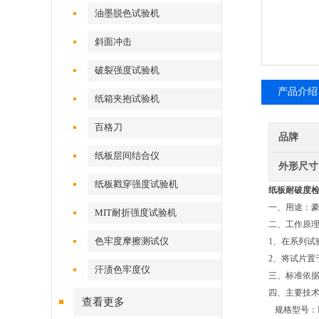
油墨脱色试验机
斜面冲击
破裂强度试验机
产品介绍
纸箱夹抱试验机
百格刀
品牌
纸板层间结合仪
外形尺寸
纸板戳穿强度试验机
纸板耐破度
一、用途：
MIT耐折强度试验机
二、工作原
色牢度摩擦测试仪
1
、在系列试
2
、将试片置
汗渍色牢度仪
三、标准依据：IS
四、主要技
查看更多
规格型号：HE