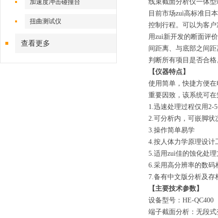
加速度冲击碰撞台
线束截面分析仪一体型
目前市场zuì高标准
扭曲测试仪
控制行程。可以为客户
用zuì新开发的断面
查看更多
间距离、与底部之间距
判断所有项目是否合格。 
【仪器特点】
使用简单，快捷方便在
重要因致，该系统可在
1.
迅速处理过程仅用2-
2.
可分析内，可嵌脚状
3.
操作简单易学
4.
按人体力学原理设计
5.
适用zuì佳的蚀化处
6.
采用高分辨率的数码
7.
备有中文版分析及存
【主要技术参数】
设备型号：HE-QC400
端子截面分析：无段式