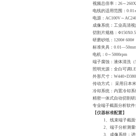
视频总倍率：26～260X
电线的适用范围：0.01
电源：AC100V～AC24
成像系统：工业高清视频
切割片规格：Φ150X0.
研磨砂纸：1200# 600#
标准夹具：0.01—50mm
电机：0～5000rpm
端子腐蚀：液体清洗（
照明光源：全白可调LE
外形尺寸：W440×D380
传动方式： 采用日本米
冷却系统：内置冷却系
精密一体式自动切割研
专业端子截面分析软件
【仪器标准配置】
1
、线束端子截面
2
、端子分析测量
3
、成像系统：进口