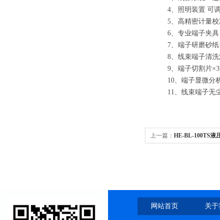
4
、照明装置 可调
5
、高精密计量校
6
、专业端子夹具
7
、端子研磨砂纸×1
8
、线束端子清洗液
9
、端子切割片×3p
10
、端子显微分
11
、线束端子无尘
上一篇：
HE-BL-100T
网站首页
关于