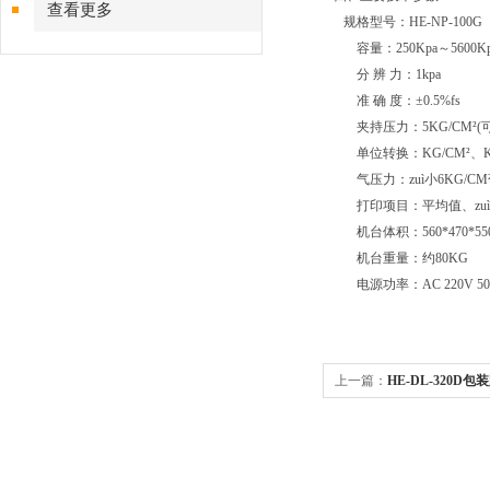
查看更多
规格型号：HE-NP-100G
容量：250Kpa～5600
分 辨 力：1kpa
准 确 度：±0.5%fs
夹持压力：5KG/CM²(
单位转换：KG/CM²、K
气压力：zuì小6KG/
打印项目：平均值、zu
机台体积：560*470*5
机台重量：约80KG
电源功率：AC 220V 50
上一篇：
HE-DL-320D