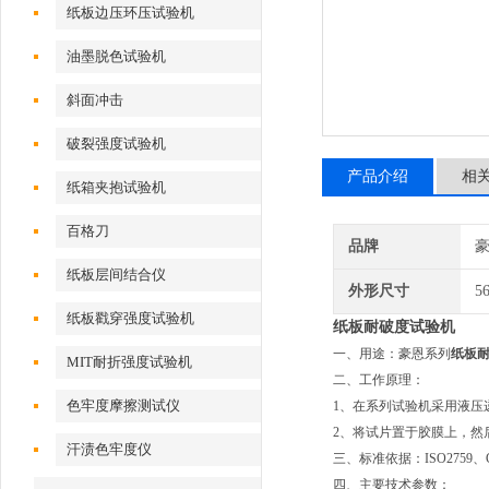
纸板边压环压试验机
油墨脱色试验机
斜面冲击
破裂强度试验机
产品介绍
相
纸箱夹抱试验机
百格刀
品牌
纸板层间结合仪
外形尺寸
5
纸板戳穿强度试验机
纸板耐破度试验机
一、用途：豪恩系列
纸板
MIT耐折强度试验机
二、工作原理：
色牢度摩擦测试仪
1
、在系列试验机采用液压
2
、将试片置于胶膜上，然
汗渍色牢度仪
三、标准依据：ISO2759、GB/
四、主要技术参数：