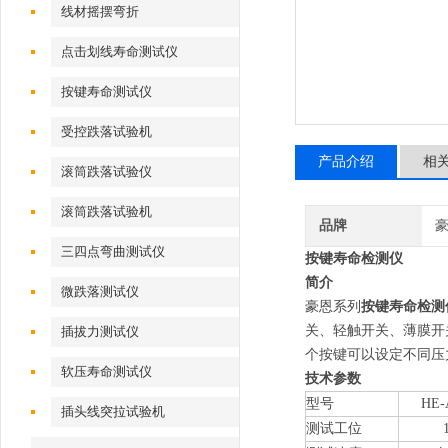
线材摇摆弯折
点击划线寿命测试仪
按键寿命测试仪
受控跌落试验机
产品介绍
相
滚筒跌落试验仪
滚筒跌落试验机
品牌
三四点弯曲测试仪
按键寿命检测仪
简介
微跌落测试仪
豪恩系列
按键寿命检测
关、轻触开关、薄膜开
插拔力测试仪
个按键可以设定不同压
软压寿命测试仪
技术参数
型号
HE-
插头线突拉试验机
测试工位