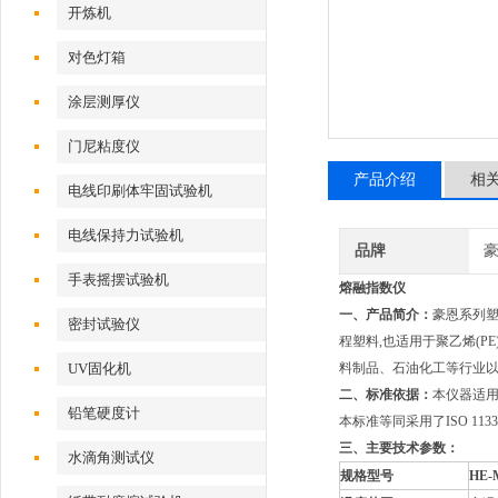
开炼机
对色灯箱
涂层测厚仪
门尼粘度仪
产品介绍
相
电线印刷体牢固试验机
电线保持力试验机
品牌
手表摇摆试验机
熔融指数仪
一、产品简介：
豪恩系列
密封试验仪
程塑料,也适用于聚乙烯(P
UV固化机
料制品、石油化工等行业
二、标准依据：
本仪器适用
铅笔硬度计
本标准等同采用了ISO 113
三、主要技术参数：
水滴角测试仪
规格型号
HE-