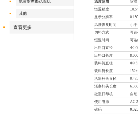
纸带耐摩擦试验机
温度范围
室温
恒温精度
±0.
其他
显示分辨率
0.1
温度恢复时间
小于
查看更多
切料方式
可选
恒温时间
可连
出料口直径
Φ2.0
出料口长度
8.00
装料筒直径
Φ9.5
装料筒长度
152±
活塞杆头直径
9.47
活塞杆头长度
6.35
微型打印机
自动
使用电源
AC 
砝码
0.32