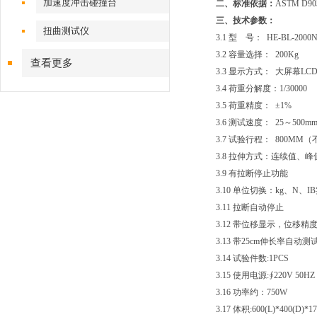
加速度冲击碰撞台
二、标准依据：
ASTM D90
三、技术参数：
扭曲测试仪
3.1
型 号： HE-BL-2000
3.2
容量选择： 200Kg
查看更多
3.3 显示方式： 大屏幕
3.4 荷重分解度：1/30000
3.5 荷重精度： ±1%
3.6 测试速度： 25～500mm
3.7 试验行程： 800MM
3.8
拉伸方式：连续值、峰
3.9
有拉断停止功能
3.10
单位切换：kg、N、I
3.11
拉断自动停止
3.12
带位移显示，位移精度0.
3.13
带25cm伸长率自动测
3.14
试验件数:1PCS
3.15
使用电源:∮220V 50HZ
3.16
功率约：750W
3.17
体积:600(L)*400(D)*1