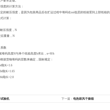
客户要求定做。
压强度的计算方法：
定的耐压强度，是因为包装商品后在贮运过程中堆码在zuì低层的纸箱受到上部纸箱
公式计算：
）
纸箱耐压强度，N
装货后重量，N
全系数
据堆码高度H与单个纸箱高度h求出，n=H/h
数根据货物堆码的层数来确定，国标规定：
取K=1.6
0d取K=1.65
d取K=2.0
力试验机
下一篇：
电热鼓风干燥箱