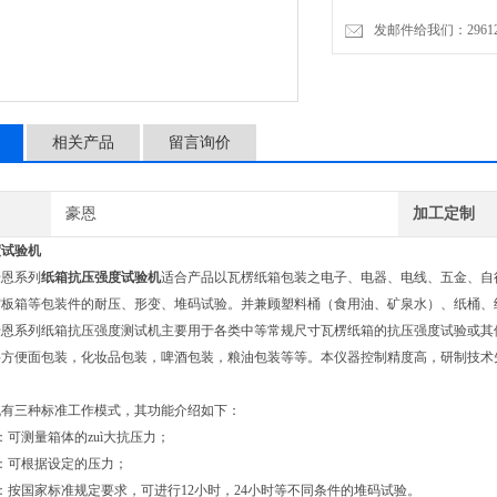
发邮件给我们：2961206
相关产品
留言询价
豪恩
加工定制
度试验机
豪恩系列
纸箱抗压强度试验机
适合产品以瓦楞纸箱包装之电子、电器、电线、五金、自
板箱等包装件的耐压、形变、堆码试验。并兼顾塑料桶（食用油、矿泉水）、纸桶、纸
豪恩系列纸箱抗压强度测试机主要用于各类中等常规尺寸瓦楞纸箱的抗压强度试验或其
方便面包装，化妆品包装，啤酒包装，粮油包装等等。本仪器控制精度高，研制技术先
机有三种标准工作模式，其功能介绍如下：
：可测量箱体的zuì大抗压力；
：可根据设定的压力；
：按国家标准规定要求，可进行12小时，24小时等不同条件的堆码试验。