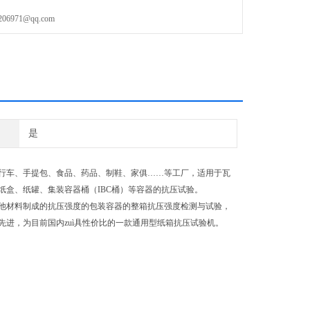
971@qq.com
是
行车、手提包、食品、药品、制鞋、家俱……等工厂，适用于瓦
盒、纸罐、集装容器桶（IBC桶）等容器的抗压试验。
他材料制成的抗压强度的包装容器的整箱抗压强度检测与试验，
进，为目前国内zuì具性价比的一款通用型纸箱抗压试
验机。