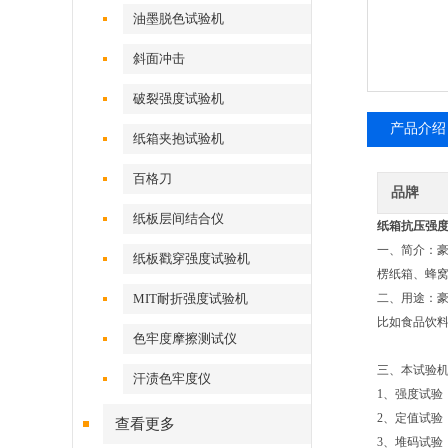
油墨脱色试验机
斜面冲击
破裂强度试验机
产品介绍
纸箱夹抱试验机
百格刀
品牌
纸板层间结合仪
纸箱抗压强
一、简介：
纸板戳穿强度试验机
楞纸箱、蜂窝
MIT耐折强度试验机
二、用途：
比如食品饮料
色牢度摩擦测试仪
三、本试验
汗渍色牢度仪
1
、强度试验
2
、定值试验
查看更多
3
、堆码试验