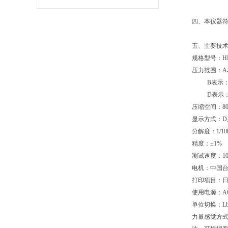
四、本仪器符合以下
五、主要技
规格型号：HE-
压力范围：A表
B
表示：
D
表示：
压缩空间：800*
显示方式：D
分解度：1/10
精度：±1%
测试速度：10
电机：中国
打印项目：日
使用电源：AC 
单位切换：Lb
力量感觉方式：