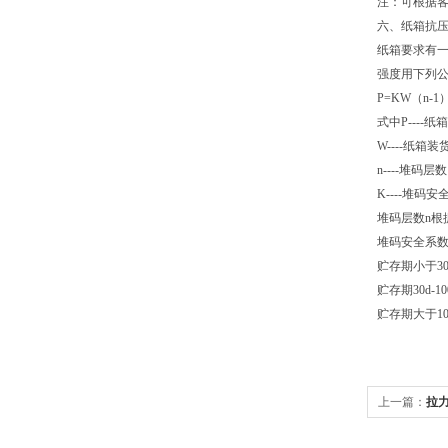
注：可根据
六、纸箱抗
纸箱要求有一
强度用下列
P=KW
（n-1
式中P----
W
----纸箱
n
----堆码层数
K
----堆码安
堆码层数n根
堆码安全系
贮存期小于30d
贮存期30d-10
贮存期大于100
上一篇：
拉